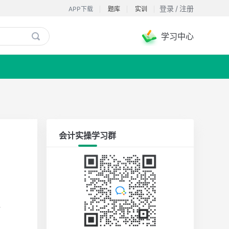
登录
/
注册
APP下载
题库
实训
学习中心

会计实操学习群
错