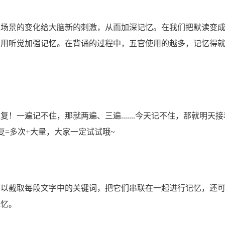
过场景的变化给大脑新的刺激，从而加深记忆。在我们把默读变
利用听觉加强记忆。在背诵的过程中，五官使用的越多，记忆得
一遍记不住，那就两遍、三遍.......今天记不住，那就明天接
复=多次+大量，大家一定试试哦~
可以截取每段文字中的关键词，把它们串联在一起进行记忆，还
记忆。