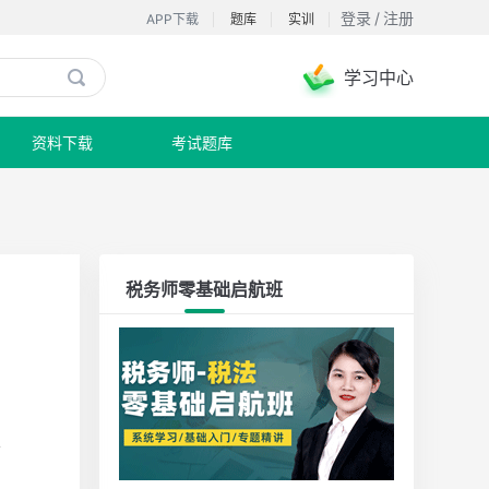
登录
/
注册
APP下载
题库
实训
学习中心

资料下载
考试题库
税务师零基础启航班
样