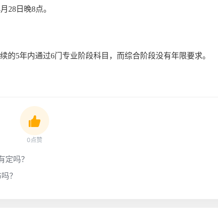
4月28日晚8点。
连续的5年内通过6门专业阶段科目，而综合阶段没有年限要求。
0点赞
有定吗？
布吗？