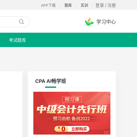
登录
/
注册
APP下载
题库
实训
学习中心

考试题库
CPA AI畅学班
开